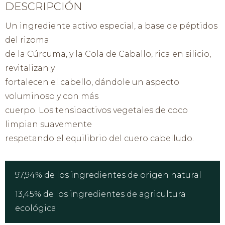
DESCRIPCIÓN
Un ingrediente activo especial, a base de péptidos
del rizoma
de la Cúrcuma, y la Cola de Caballo, rica en silicio,
revitalizan y
fortalecen el cabello, dándole un aspecto
voluminoso y con más
cuerpo. Los tensioactivos vegetales de coco
limpian suavemente
respetando el equilibrio del cuero cabelludo.
97,94% de los ingredientes de origen natural
13,45% de los ingredientes de agricultura
ecológica