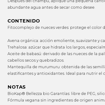
Después del champú, aplique una pequeña cantid
abundante agua antes de secar como desee.
CONTENIDO
Fitocomplejo de nueces verdes: protege el color del
Avena orgánica: acción emoliente, suavizante y c
Trehalosa: azúcar que hidrata los largos, especia
Aceite de babasú: derivado de las nueces de la pa
cabellos secos y quebradizos.
Mantequilla de murumuru: obtenida de las semill
elastificantes y antioxidantes. Ideal para nutrir e
NOTAS
BioKap® Bellezza bio Garantías: libre de PEG, sil
Fórmula vegana sin ingredientes de origen anima