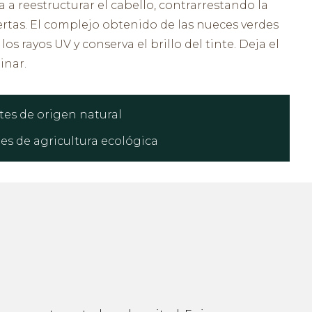
 a reestructurar el cabello, contrarrestando la
rtas. El complejo obtenido de las nueces verdes
os rayos UV y conserva el brillo del tinte. Deja el
inar.
tes de origen natural
tes de agricultura ecológica