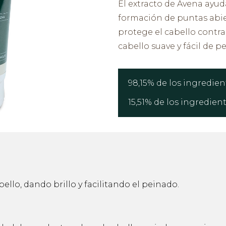
El extracto de Avena ayuda
formación de puntas abie
protege el cabello contra l
cabello suave y fácil de pe
98,15% de los ingredien
15,51% de los ingredien
ello, dando brillo y facilitando el peinado.