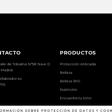
NTACTO
PRODUCTOS
valle de Tobalina Nº58 Nave D
Protección Anticaida
 Madrid
Belleza
llabrador.es
Belleza BIO
115
Nutricolor
Encuentra tu tono
FORMACIÓN SOBRE PROTECCIÓN DE DATOS Y COOK